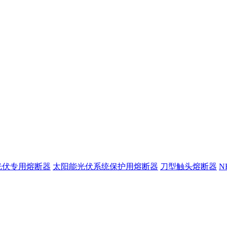
光伏专用熔断器
太阳能光伏系统保护用熔断器
刀型触头熔断器
N