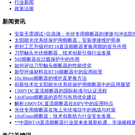
行业新闻
政策法规
新闻资讯
安装无需调试+抗浪涌：光伏专用熔断器的便捷与冲击防
太阳能光伏系统保护用熔断器，安装便捷维护简单
密封工艺升级对RT18直流熔断器更换周期的提升作用
刀型触头光伏熔断器，技术创新引领行业发展
NH熔断器在过载保护中的作用
如何评估刀型触头熔断器的性能优劣
新型环保材料在RT16熔断器中的应用前景
10x38mm熔断器的维护及更换方法
创新技术在太阳能光伏系统保护用熔断器中的应用展望
1500VDC直流熔断器的国际标准与认证流程
14x85mm熔断器的选型与布局优化建议
解析1000VDC直流熔断器在BIPV中的应用特点
光伏专用熔断器在海上光伏项目中的挑战与对策
10x85mm熔断器：技术创新助力行业安全发展。
**中国RT18直流熔断器行业迎来发展新机遇，市场规模逐