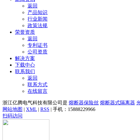
返回
产品知识
行业新闻
政策法规
荣誉资质
返回
专利证书
公司资质
解决方案
下载中心
联系我们
返回
联系方式
在线留言
浙江亿腾电气科技有限公司是
熔断器保险丝
熔断器式隔离器
网站地图
|
XML
|
RSS
| 手机：
15888229966
扫码访问