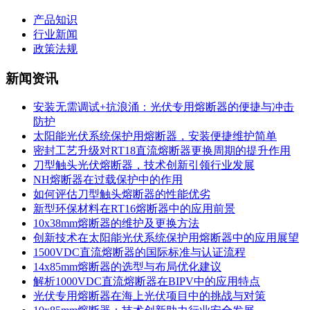
产品知识
行业新闻
政策法规
新闻资讯
安装无需调试+抗浪涌：光伏专用熔断器的便捷与冲击
防护
太阳能光伏系统保护用熔断器，安装便捷维护简单
密封工艺升级对RT18直流熔断器更换周期的提升作用
刀型触头光伏熔断器，技术创新引领行业发展
NH熔断器在过载保护中的作用
如何评估刀型触头熔断器的性能优劣
新型环保材料在RT16熔断器中的应用前景
10x38mm熔断器的维护及更换方法
创新技术在太阳能光伏系统保护用熔断器中的应用展望
1500VDC直流熔断器的国际标准与认证流程
14x85mm熔断器的选型与布局优化建议
解析1000VDC直流熔断器在BIPV中的应用特点
光伏专用熔断器在海上光伏项目中的挑战与对策