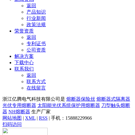
返回
产品知识
行业新闻
政策法规
荣誉资质
返回
专利证书
公司资质
解决方案
下载中心
联系我们
返回
联系方式
在线留言
浙江亿腾电气科技有限公司是
熔断器保险丝
熔断器式隔离器
光伏专用熔断器
太阳能光伏系统保护用熔断器
刀型触头熔断
器
NH熔断器
生产厂家
网站地图
|
XML
|
RSS
| 手机：
15888229966
扫码访问